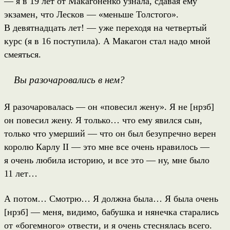
— я в 19 лет от Макагоненко узнала, сдавая ему
экзамен, что Лесков — «меньше Толстого».
В девятнадцать лет! — уже переходя на четвертый
курс (я в 16 поступила). А Макагон стал надо мной
смеяться.
Вы разочаровались в нем?
Я разочаровалась — он «повесил жену». Я не [нрзб]
он повесил жену. Я только… что ему явился сын,
только что умерший — что он был безупречно верен
королю Карлу II — это мне все очень нравилось —
я очень любила историю, и все это — ну, мне было
11 лет…
А потом… Смотрю… Я должна была… Я была очень
[нрзб] — меня, видимо, бабушка и нянечка старались
от «богемного» отвести, и я очень стеснялась всего.