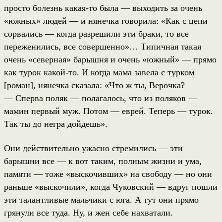
просто болезнь какая-то была — выходить за очень
«южных» людей — и нянечка говорила: «Как с цепи
сорвались — когда разрешили эти браки, то все
переженились, все совершенно»… Типичная такая
очень «северная» барышня и очень «южный» — прямо
как турок какой-то. И когда мама завела с турком
[роман], нянечка сказала: «Что ж ты, Верочка?
— Сперва поляк — полагалось, что из поляков —
мамин первый муж. Потом — еврей. Теперь — турок.
Так ты до негра дойдешь».
Они действительно ужасно стремились — эти
барышни все — к вот таким, полным жизни и ума,
памяти — тоже «выскочивших» на свободу — но они
раньше «выскочили», когда Чуковский — вдруг пошли
эти талантливые мальчики с юга. А тут они прямо
грянули все туда. Ну, и жен себе нахватали.