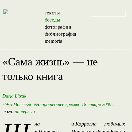
тексты
беседы
фотографии
библиография
memoria
«Сама жизнь» — не
только книга
Darja Litvak
«Эхо Москвы», «Непрошедшее время», 18 января 2009 г.
тэги:
интервью
ла
и Кэрролла — любимых
к Наталье
Натальей Леонидовной