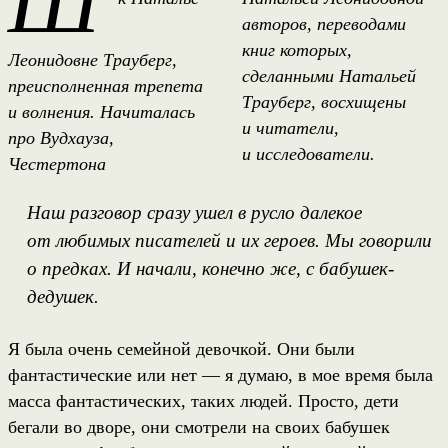
Ш
авторов, переводами
книг которых,
Леонидовне Трауберг,
сделанными Натальей
преисполненная трепета
Трауберг, восхищены
и волнения. Начиталась
и читатели,
про Вудхауза,
и исследователи.
Честертона
Наш разговор сразу ушел в русло далекое
от любимых писателей и их героев. Мы говорили
о предках. И начали, конечно же, с бабушек-
дедушек.
Я была очень семейной девочкой. Они были
фантастические или нет — я думаю, в мое время была
масса фантастических, таких людей. Просто, дети
бегали во дворе, они смотрели на своих бабушек