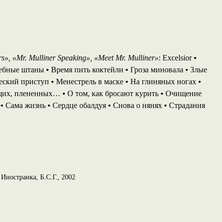
», «Mr. Mulliner Speaking», «Meet Mr. Mulliner»
: Excelsior
•
ебные штаны
•
Время пить коктейли
•
Гроза миновала
•
Злые
еский приступ
•
Менестрель в маске
•
На глиняных ногах
•
щих, плененных…
•
О том, как бросают курить
•
Очищение
а
•
Сама жизнь
•
Сердце обалдуя
•
Снова о нянях
•
Страдания
 Иностранка, Б.С.Г., 2002