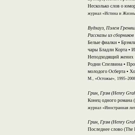
Несколько слов о юмо
журнал «Истина и Жизнь»,
Вудхауз, Пэлем Гренвил
Рассказы из сборников 
Белые фиалки
•
Брэмли
чары Бладли Корта
•
И
Неподходящий жених
Родни Спелвина
•
Про
молодого Осберта
•
Хо
М., «Остожье», 1995–200
Грин, Грэм (Henry Gra
Конец одного романа (
журнал «Иностранная литер
Грин, Грэм (Henry Gra
Последнее слово (The 