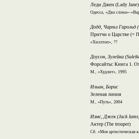
Леди Джен (Lady Jane)
Одесса, «Два слона»–«Ва
Додд, Чарльз Гарольд 
Притчи о Царстве (= П
«Хиллтоп», ??
Доусон, Зулейка (Sulei
Форсайты: Книга 1. Отзв
М., «Худлит», 1995
Ильин, Борис
Зеленая линия
М., «Путь», 2004
Иэмс, Джек (Jack Iams
Актер (The trouper)
Cб. «Моя артистическая к