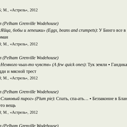
; М., «Астрель», 2012
 (Pelham Grenville Wodehouse)
Яйца, бобы и лепешки» (Eggs, beans and crumpets)
: У Бинго все 
оман
; М., «Астрель», 2012
 (Pelham Grenville Wodehouse)
«Немного чьих-то чувств» (A few quick ones)
: Тук земли
•
Гандика
ди и мясной трест
; М., «Астрель», 2012
 (Pelham Grenville Wodehouse)
«Сливовый пирог» (Plum pie)
: Спать, спа-ать…
•
Беззаконие в Бла
это вещь
; М., «Астрель», 2012
 (Pelham Grenville Wodehouse)