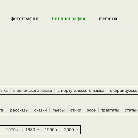
фотографии
библиография
memoria
зыка
c испанского языка
с португальского языка
с французско
сти
рассказы
сказки
пьесы
стихи
эссе
трактаты
статьи
е
1970-е
1980-е
1990-е
2000-е