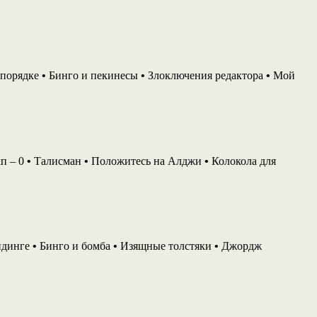
в порядке
•
Бинго и пекинесы
•
Злоключения редактора
•
Мой
п – 0
•
Талисман
•
Положитесь на Алджи
•
Колокола для
ндинге
•
Бинго и бомба
•
Изящные толстяки
•
Джордж