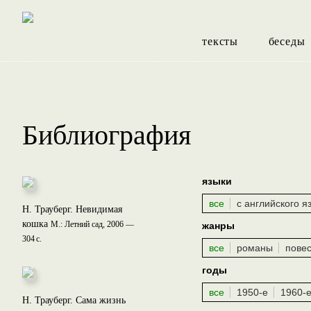
тексты
беседы
Библиография
языки
все
с английского я
Н. Трауберг. Невидимая
кошка
М.: Летний сад, 2006 —
жанры
304 с.
все
романы
пове
годы
все
1950-е
1960-
Н. Трауберг. Сама жизнь