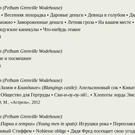
 (Pelham Grenville Wodehouse)
и
•
Весенняя лихорадка
•
Даровые деньги
•
Девица в голубом
•
Дя
 можно
•
Замороженные деньги
•
Летняя гроза
•
На вашем месте
•
цузские каникулы
•
Что-нибудь этакое
8
 (Pelham Grenville Wodehouse)
е и посмешнее
6
 (Pelham Grenville Wodehouse)
Замок в Бландинге» (Blangings castle)
: Апельсиновый сок
•
Киват
Общество для Гертруды
•
Сви-и-оу-оу-эй!..
•
Хлопоты лорда Эм
; М., «Астрель», 2012
 (Pelham Grenville Wodehouse)
Парни в гетрах» (Young men in spats)
: Игрушки рока
•
Переплавл
ливый Стиффем
•
Noblesse oblige
•
Дядя Фред посещает свои уго