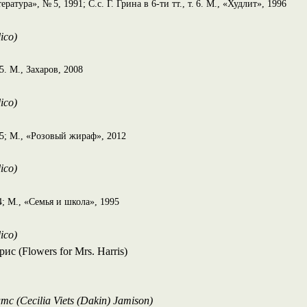
атура», № 5, 1991; С.с. Г. Грина в 6-ти тт., т. 6. М., «Худлит», 1996
ico)
5. М., Захаров, 2008
ico)
95; М., «Розовый жираф», 2012
ico)
4; М., «Семья и школа», 1995
ico)
с (Flowers for Mrs. Harris)
8
 (Cecilia Viets (Dakin) Jamison)