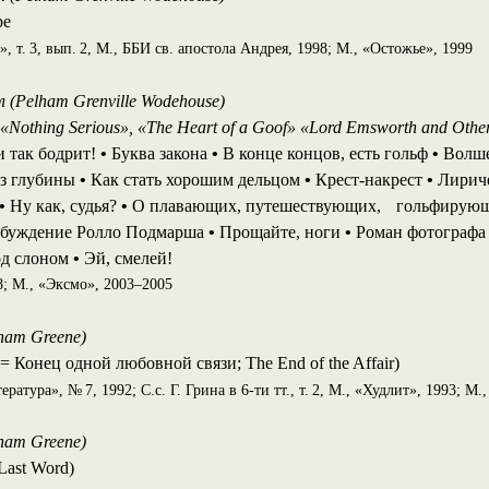
ре
 т. 3, вып. 2, М., ББИ св. апостола Андрея, 1998; М., «Остожье», 1999
 (Pelham Grenville Wodehouse)
«Nothing Serious», «The Heart of a Goof» «Lord Emsworth and Others
 так бодрит!
•
Буква закона
•
В конце концов, есть гольф
•
Волш
з глубины
•
Как стать хорошим дельцом
•
Крест-накрест
•
Лирич
•
Ну как, судья?
•
О плавающих, путешествующих, гольфирую
буждение Ролло Подмарша
•
Прощайте, ноги
•
Роман фотограф
д слоном
•
Эй, смелей!
8; М., «Эксмо», 2003–2005
ham Greene)
= Конец одной любовной связи; The End of the Affair)
атура», № 7, 1992; С.с. Г. Грина в 6-ти тт., т. 2, М., «Худлит», 1993; М.,
ham Greene)
Last Word)