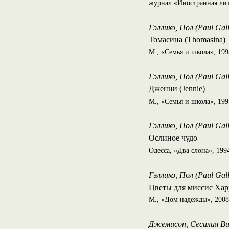
журнал «Иностранная литер
Гэллико, Пол (Paul Gall
Томасина (Thomasina)
М., «Семья и школа», 199
Гэллико, Пол (Paul Gall
Дженни (Jennie)
М., «Семья и школа», 19
Гэллико, Пол (Paul Gall
Ослиное чудо
Одесса, «Два слона», 199
Гэллико, Пол (Paul Gall
Цветы для миссис Харри
М., «Дом надежды», 200
Джемисон, Сесилия Витс