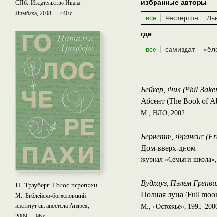
избранные авторы
СПб.: Издательство Ивана
Лимбаха, 2008 — 440 с.
все
Честертон
Ль
где
все
самиздат
«ёл
Бейкер, Фил (Phil Bake
Абсент (The Book of Abs
М., НЛО, 2002
Бернетт, Франсис (Fra
Дом-вверх-дном
журнал «Семья и школа»,
Вудхауз, Пэлем Гренвил
Н. Трауберг. Голос черепахи
Полная луна (Full moo
М.: Библейско-богословский
институт св. апостола Андрея,
М., «Остожье», 1995–2000
2009 — 96 c.