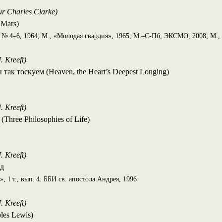
ur Charles Clarke)
 Mars)
 № 4–6, 1964; М., «Молодая гвардия», 1965; М.–С-Пб, ЭКСМО, 2008; М.
 Kreeft)
так тоскуем (Heaven, the Heart’s Deepest Longing)
 Kreeft)
Three Philosophies of Life)
 Kreeft)
д
 1 т., вып. 4. ББИ св. апостола Андрея, 1996
 Kreeft)
les Lewis)