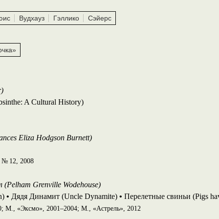
юис
Вудхауз
Гэллико
Сэйерс
очка»
r)
inthe: A Cultural History)
nces Eliza Hodgson Burnett)
 № 12, 2008
 (Pelham Grenville Wodehouse)
n)
•
Дядя Динамит (Uncle Dynamite)
•
Перелетные свиньи (Pigs ha
; М., «Эксмо», 2001–2004; М., «Астрель», 2012