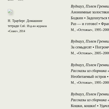
Вудхауз, Пэлем Гренвил
Анонимные холостяк
Бодкин
•
Задохнуться
Н. Трауберг. Домашние
Раз — и готово!
•
Фран
тетради
Спб.: Изд-во журнала
М., «Остожье», 1995–200
«Сеанс», 2014
Вудхауз, Пэлем Гренвил
За семьдесят
•
Погромч
М., «Остожье», 2005–200
Вудхауз, Пэлем Гренвил
Рассказы из сборника «
Необитаемый остров
•
М., «Остожье», 1995–2000
Вудхауз, Пэлем Гренвил
Рассказы из сборника «
Кошки, кошки!
•
Удач