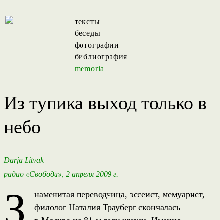
тексты
беседы
фотографии
библиография
memoria
Из тупика выход только в
небо
Darja Litvak
радио «Свобода», 2 апреля 2009 г.
З
наменитая переводчица, эссеист, мемуарист,
филолог Наталия Трауберг скончалась
в Москве на 81-м году жизни. Именно